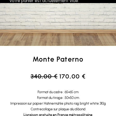
Votre panier est actuellement vide.
Monte Paterno
Le
Le
340,00
€
170,00
€
prix
prix
initial
actuel
Format du cadre : 65×65 cm
était :
est :
Format du tirage : 50×50 cm
340,00 €.
170,00 €.
Impression sur papier Hahnemühle photo rag bright white 310g
Contrecollage sur plaque alu dibond
Livraison gratuite en France métropolitaine