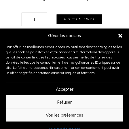
quantité
AJOUTER AU PANIER
de
Monte
Gérer les cookies
Paterno
Pour offrir les meilleures expériences, nous utilisons des technologies telles
SUIVANT
que les cookies pour stocker et/ou accéder aux informations des appareils.
Le fait de consentir à ces technologies nous permettra de traiter des
données telles que le comportement de navigation ou les ID uniques sur ce
site. Le fait de ne pas consentir ou de retirer son consentement peut avoir
un effet négatif sur certaines caractéristiques et fonctions.
© 2026 Joan Haas. | Tous droits réservés.
Accepter
Politique de confidentialité
Conditions générales de vente
Refuser
Voir les préférences