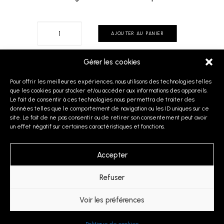
quantité
AJOUTER AU PANIER
de
Cadini
Gérer les cookies
Di
Pour offrir les meilleures expériences, nous utilisons des technologies telles
Misurina
PRÉCÉDENT
que les cookies pour stocker et/ou accéder aux informations des appareils.
Le fait de consentir à ces technologies nous permettra de traiter des
données telles que le comportement de navigation ou les ID uniques sur ce
site. Le fait de ne pas consentir ou de retirer son consentement peut avoir
un effet négatif sur certaines caractéristiques et fonctions.
© 2026 Joan Haas. | Tous droits réservés.
Accepter
Politique de confidentialité
Conditions générales de vente
Refuser
Voir les préférences