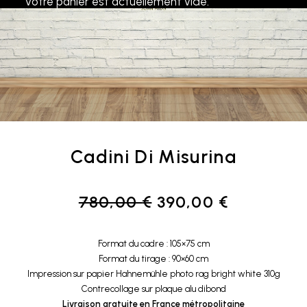
Votre panier est actuellement vide.
Cadini Di Misurina
Le
Le
780,00
€
390,00
€
prix
prix
initial
actuel
Format du cadre : 105×75 cm
était :
est :
Format du tirage : 90×60 cm
780,00 €.
390,00 €.
Impression sur papier Hahnemühle photo rag bright white 310g
Contrecollage sur plaque alu dibond
Livraison gratuite en France métropolitaine